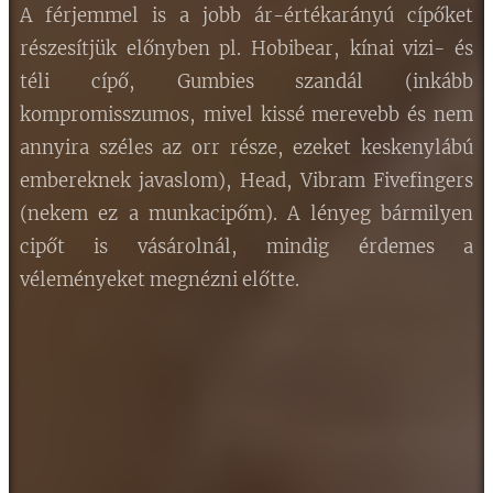
A férjemmel is a jobb ár-értékarányú cípőket
részesítjük előnyben pl. Hobibear, kínai vizi- és
téli cípő, Gumbies szandál (inkább
kompromisszumos, mivel kissé merevebb és nem
annyira széles az orr része, ezeket keskenylábú
embereknek javaslom), Head, Vibram Fivefingers
(nekem ez a munkacipőm). A lényeg bármilyen
cipőt is vásárolnál, mindig érdemes a
véleményeket megnézni előtte.