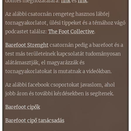
döntés meghozatalára:
link
és
link
.
Az alábbi csatornán rengeteg hasznos lábfej
tornagyakorlatot, ülési tippeket és a témához vágó
podcastet találsz:
The Foot Collective
.
Barefoot Strenght
csatornán pedig a barefoot és a
test más területeinek kapcsolatát tudományosan
alátámasztják, el magyarázzák és
tornagyakorlatokat is mutatnak a videókban.
Az alábbi facebook csoportokat javaslom, ahol
jobb áron és további kérdésekben is segítenek.
Barefoot cipők
Barefoot cipő tanácsadás