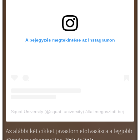
A bejegyzés megtekintése az Instagramon
Squat University (@squat_university) által megosztott bejegyzés
Az alábbi két cikket javaslom elolvasásra a legjobb