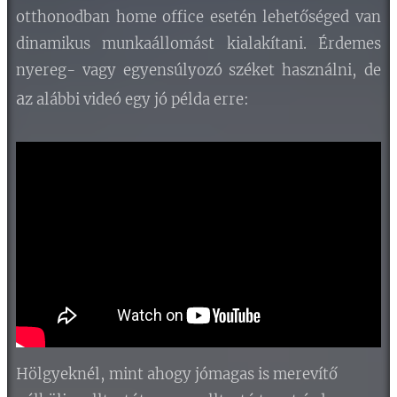
otthonodban home office esetén lehetőséged van
dinamikus munkaállomást kialakítani. Érdemes
nyereg- vagy egyensúlyozó széket használni, de
a
z
alábbi videó egy jó példa erre:
Hölgyeknél, mint ahogy jómagas is merevítő