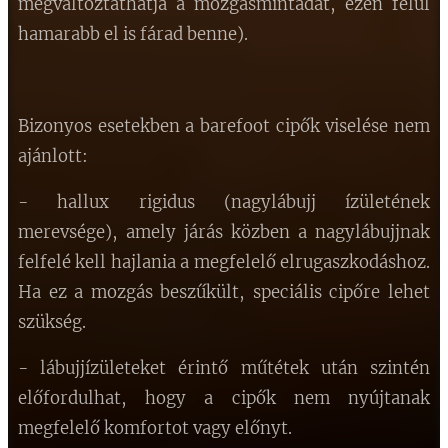
megváltoztathatja a mozgásmintádat, ezen felül
hamarabb el is fárad benne).
Bizonyos esetekben a barefoot cipők viselése nem
ajánlott:
- hallux rigidus (nagylábujj ízületének
merevsége), amely járás közben a nagylábujjnak
felfelé kell hajlania a megfelelő elrugaszkodáshoz.
Ha ez a mozgás beszűkült, speciális cipőre lehet
szükség.
- lábujjízületeket érintő műtétek után szintén
előfordulhat, hogy a cipők nem nyújtanak
megfelelő komfortot vagy előnyt.