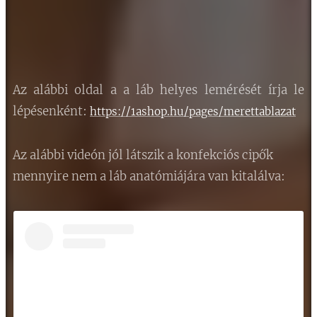
Az alábbi oldal a a láb helyes lemérését írja le
lépésenként:
https://1ashop.hu/pages/merettablazat
Az alábbi videón jól látszik a konfekciós cipők
mennyire nem a láb anatómiájára van kitalálva: