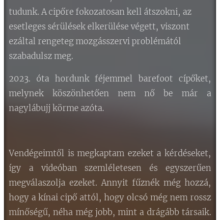
tudunk. A cipőre fokozatosan kell átszokni, az
esetleges sérülések elkerülése végett, viszont
ezáltal rengeteg mozgásszervi problémától
szabadulsz meg.
2023. óta hordunk féjemmel barefoot cípőket,
melynek köszönhetően nem nő be már a
nagylábujj körme azóta.
Vendégeimtől is megkaptam ezeket a kérdéseket,
így a videóban szemléletesen és egyszerűen
megválaszolja ezeket. Annyit fűznék még hozzá,
hogy a kínai cipő attól, hogy olcsó még nem rossz
mínőségű, néha még jobb, mint a drágább társaik.