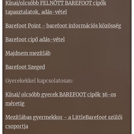
Kínai/olcsóbb FELNŐTT BAREFOOT cipők
tapasztalatok, adás-vétel
Barefoot Point - barefoot információs közösség
Barefoot cipő adás-vétel
Majdnem mezítláb
Barefoot Szeged
Gyerekekkel kapcsolatosan:
Kínai/ olcsóbb gyerek BAREFOOT cipők 36-os
méretig
Mezítlábas gyermekkor - a LittleBarefoot szülői
csoportja