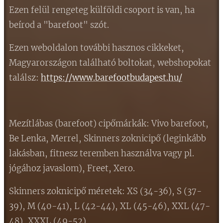
Ezen felül rengeteg külföldi csoport is van, ha
beírod a "barefoot" szót.
Ezen weboldalon további hasznos cikkeket,
Magyarországon található boltokat, webshopokat
találsz:
https://www.barefootbudapest.hu/
Mezítlábas (barefoot) cipőmárkák: Vivo barefoot,
Be Lenka, Merrel, Skinners zoknicipő (leginkább
lakásban, fitnesz teremben használva vagy pl.
jógához javaslom), Freet, Xero.
Skinners zoknicipő méretek: XS (34-36), S (37-
39), M (40-41), L (42-44), XL (45-46), XXL (47-
48), XXXL (49-52)