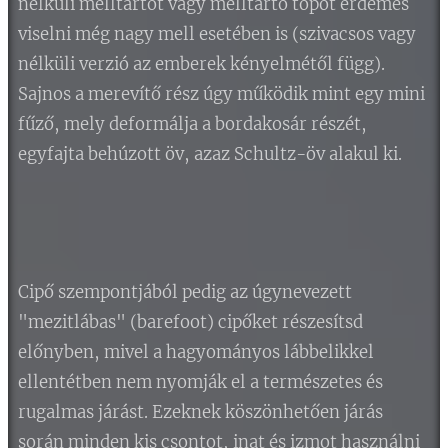
nélküli melltartót vagy melltartó topot érdemes
viselni még nagy mell esetében is (szivacsos vagy
nélküli verzió az emberek kényelmétől függ).
Sajnos a merevítő rész úgy működik mint egy mini
fűző, mely deformálja a bordakosár részét,
egyfajta behúzott öv, azaz Schultz-öv alakul ki.
Cipő szempontjából pedig az úgynevezett
"mezitlábas" (barefoot) cipőket részesítsd
előnyben, mivel a hagyományos lábbelikkel
ellentétben nem nyomják el a természetes és
rugalmas járást. Ezeknek köszönhetően járás
során minden kis csontot, inat és izmot használni