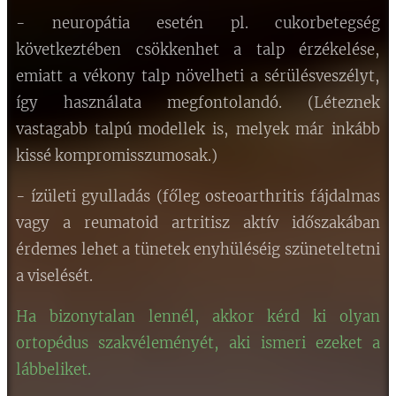
- neuropátia esetén pl. cukorbetegség
következtében csökkenhet a talp érzékelése,
emiatt a vékony talp növelheti a sérülésveszélyt,
így használata megfontolandó. (Léteznek
vastagabb talpú modellek is, melyek már inkább
kissé kompromisszumosak.)
- ízületi gyulladás (főleg osteoarthritis fájdalmas
vagy a reumatoid artritisz aktív időszakában
érdemes lehet a tünetek enyhüléséig szüneteltetni
a viselését.
Ha bizonytalan lennél, akkor kérd ki olyan
ortopédus szakvéleményét, aki ismeri ezeket a
lábbeliket.