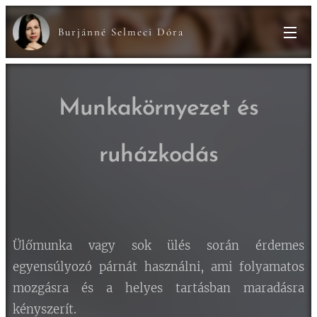
Burjánné Selmeci Dóra
Munkakörnyezet és
ruházkodás
Ülőmunka vagy sok ülés során érdemes
egyensúlyozó párnát használni, ami folyamatos
mozgásra és a helyes tartásban maradásra
kényszerít.